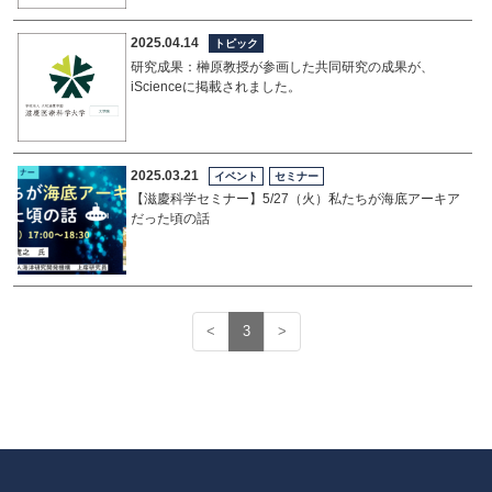
2025.04.14
トピック
研究成果：榊原教授が参画した共同研究の成果が、
iScienceに掲載されました。
2025.03.21
イベント
セミナー
【滋慶科学セミナー】5/27（火）私たちが海底アーキア
だった頃の話
<
3
>