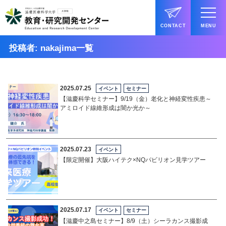
CONTACT
MENU
投稿者:
nakajima
一覧
2025.07.25
イベント
セミナー
【滋慶科学セミナー】9/19（金）老化と神経変性疾患～
アミロイド線維形成は闇か光か～
2025.07.23
イベント
【限定開催】大阪ハイテク×NQパビリオン見学ツアー
2025.07.17
イベント
セミナー
【滋慶中之島セミナー】8/9（土）シーラカンス撮影成