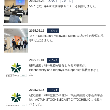
2025.05.28
イベント
レポート
5/27（火）第4回滋慶科学セミナーを開催しました
2025.05.16
トピック
タイ・Suankularb Wittayalai Schoolの高校生の皆様に見
学いただきました
2025.05.01
トピック
研究成果：和中教授が参加した共同研究が、
Biochemistry and Biophysics Reportsに掲載されまし
た。
2025.04.15
トピック
研究成果：和中教授の研究が日本組織細胞化学会の学会
誌、ACTA HISTOCHEMICA ET CYTOCHEMICに掲載さ
れました。