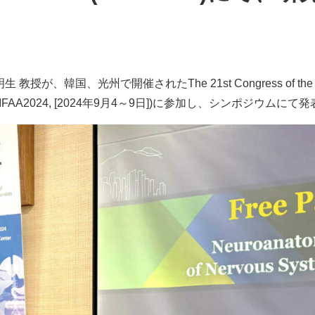
韓国、光州で開催されたThe 21st Congress of the Internat
tomists (IFAA2024, [2024年9月4～9日])に参加し、シンポジウ